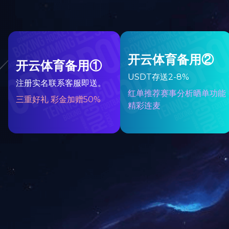
[上一页:公司前台]
[下一页:经理室]
诠霖电子
QUANLIN ELECTRONICS