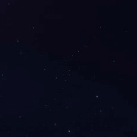
光伏米兰(中国)
连接器
线连接器米兰(中国)
板连接器米兰(中国)
式连接器米兰(中国)