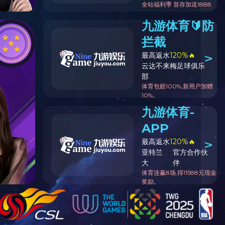
阿里店铺
阿里店铺
电话
手机站
公众号