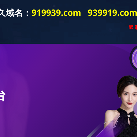
首
走进诠
新能源米兰(中
储能连接
产品中
应用领
新闻中
页
霖
国)
线
心
域
心
接线的现代化高科技有限公司。公司成立于 2008 年 8 月
接线的现代化高科技有限公司。公司成立于 2008 年 8 月
构
题
米兰官方站网页版
在线登入