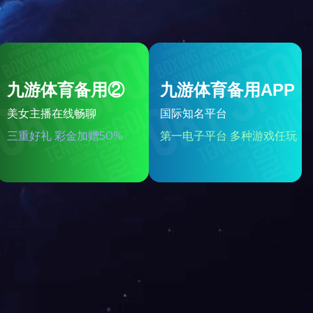
[返回栏目首页]
中心
源电动车米兰(中国)