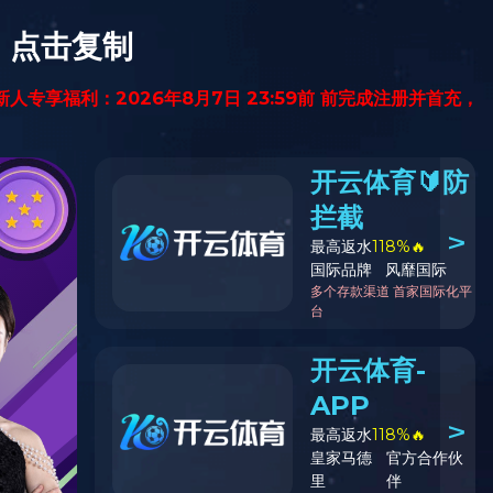
米兰(中
13926824726


国)