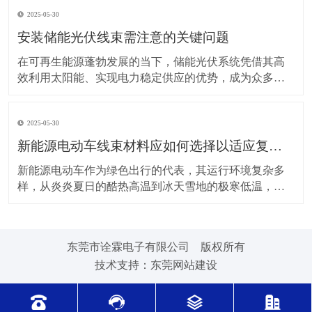
上，对新能源电动车线束进行科学合理的维护保养，能
2025-05-30
让车辆运行更稳定、安全，还能延长其使用寿命。 日常
驾驶习惯对线束的影响不容小觑。平稳驾驶是维护线束
安装储能光伏线束需注意的关键问题
的基
在可再生能源蓬勃发展的当下，储能光伏系统凭借其高
效利用太阳能、实现电力稳定供应的优势，成为众多领
域的重要选择。而储能光伏线束作为系统中电力与信号
传输的“脉络”，其安装质量直接关系到整个系统的性能与
2025-05-30
安全。因此，在安装储能光伏线束时，有许多问题需要
格外留意。 安装前的准备工作至关重要。在开始安装前
新能源电动车线束材料应如何选择以适应复杂的环境温度范围？
新能源电动车作为绿色出行的代表，其运行环境复杂多
样，从炎炎夏日的酷热高温到冰天雪地的极寒低温，车
辆各部件都面临着严峻考验，线束材料的选择尤为关
键。合适的新能源电动车线束材料能够在复杂的环境温
度范围内保持良好的性能，确保车辆稳定运行。 在高温
东莞市诠霖电子有限公司 版权所有
环境下，新能源电动车的电池、电机等部件工作时会散
技术支持：
东莞网站建设
发大量