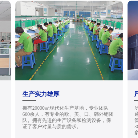
生产实力雄厚
拥有20000㎡现代化生产基地，专业团队
天
600余人，有专业的欧、美、日、韩外销团
通
队。拥有先进的生产设备和检测设备，保
管
证了客户对量与质的需求。