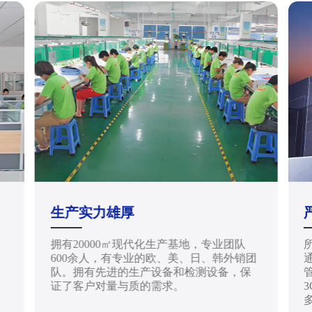
生产实力雄厚
拥有20000㎡现代化生产基地，专业团队
天
600余人，有专业的欧、美、日、韩外销团
通
队。拥有先进的生产设备和检测设备，保
管
证了客户对量与质的需求。