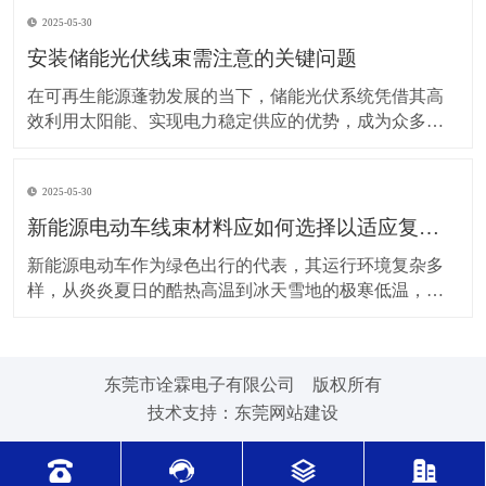
上，对新能源电动车线束进行科学合理的维护保养，能
2025-05-30
让车辆运行更稳定、安全，还能延长其使用寿命。 日常
驾驶习惯对线束的影响不容小觑。平稳驾驶是维护线束
安装储能光伏线束需注意的关键问题
的基
在可再生能源蓬勃发展的当下，储能光伏系统凭借其高
效利用太阳能、实现电力稳定供应的优势，成为众多领
域的重要选择。而储能光伏线束作为系统中电力与信号
传输的“脉络”，其安装质量直接关系到整个系统的性能与
2025-05-30
安全。因此，在安装储能光伏线束时，有许多问题需要
格外留意。 安装前的准备工作至关重要。在开始安装前
新能源电动车线束材料应如何选择以适应复杂的环境温度范围？
新能源电动车作为绿色出行的代表，其运行环境复杂多
样，从炎炎夏日的酷热高温到冰天雪地的极寒低温，车
辆各部件都面临着严峻考验，线束材料的选择尤为关
键。合适的新能源电动车线束材料能够在复杂的环境温
度范围内保持良好的性能，确保车辆稳定运行。 在高温
东莞市诠霖电子有限公司 版权所有
环境下，新能源电动车的电池、电机等部件工作时会散
技术支持：
东莞网站建设
发大量